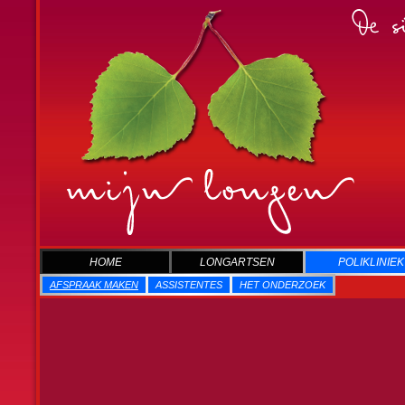
HOME
LONGARTSEN
POLIKLINIEK
AFSPRAAK MAKEN
ASSISTENTES
HET ONDERZOEK