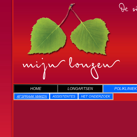
HOME
LONGARTSEN
POLIKLINIEK
AFSPRAAK MAKEN
ASSISTENTES
HET ONDERZOEK